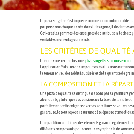
La pizza surgelée s’est imposée comme un incontournable dan
par personne chaque année dans l’Hexagone, il devient essenti
Oetker et les gammes des enseignes de distribution, le choix p
véritables moments gourmands.
LES CRITÈRES DE QUALITÉ
Lorsque vous recherchez une
pizza surgelée sur coursesu.com
L’application Yuka, reconnue pour ses évaluations nutritionn
la teneur en sel, des additifs utilisés et de la quantité de gra
LA COMPOSITION ET LA RÉPART
Une pizza de qualité se distingue d’abord par sa garniture géné
abondants, plutôt que des versions où la base de tomate domi
parfaitement cette exigence avec ses garnitures savoureuses e
généreuse, le tout reposant sur une pâte épaisse et moelleu
La répartition équilibrée des éléments garantit également u
différents composants pour créer une symphonie de saveurs o