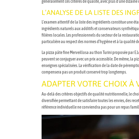
généralement ces critères de qualité, avec plus d’une dizain
L’ANALYSE DE LA LISTE DES I
L’examen attentif de la liste des ingrédients constitue une ét
ingrédients naturels aux additifs et conservateurs synthéti
filières locales. Les professionnels du secteur de la restaurat
particulière au respect des normes d’hygiène et à la qualité d
La pizza pâte fine Merveillosa au thon Turini proposée par E
peuvent se conjuguer avec un prix accessible. De même, la pi
enseignes spécialisées. La vérification de la date de pérempt
compensera pas un produit conservé trop longtemps.
ADAPTER VOTRE CHOIX À 
Au-delà des critères objectifs de qualité nutritionnelle, le 
diversifiée permettant de satisfaire toutes les envies, des re
référence individuelle ne conviendra pas pour un repas famil