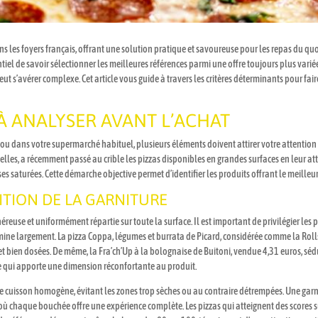
s les foyers français, offrant une solution pratique et savoureuse pour les repas du 
el de savoir sélectionner les meilleures références parmi une offre toujours plus varié
eut s’avérer complexe. Cet article vous guide à travers les critères déterminants pour fai
 À ANALYSER AVANT L’ACHAT
ou dans votre supermarché habituel, plusieurs éléments doivent attirer votre attention 
elles, a récemment passé au crible les pizzas disponibles en grandes surfaces en leur 
isses saturées. Cette démarche objective permet d’identifier les produits offrant le meilleur
ITION DE LA GARNITURE
reuse et uniformément répartie sur toute la surface. Il est important de privilégier les p
ne largement. La pizza Coppa, légumes et burrata de Picard, considérée comme la Rolls-
t bien dosées. De même, la Fra’ch’Up à la bolognaise de Buitoni, vendue 4,31 euros, séd
se qui apporte une dimension réconfortante au produit.
ne cuisson homogène, évitant les zones trop sèches ou au contraire détrempées. Une ga
ù chaque bouchée offre une expérience complète. Les pizzas qui atteignent des scores s