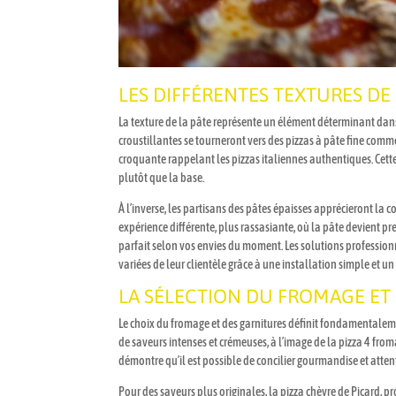
LES DIFFÉRENTES TEXTURES DE
La texture de la pâte représente un élément déterminant dan
croustillantes se tourneront vers des pizzas à pâte fine comm
croquante rappelant les pizzas italiennes authentiques. Cett
plutôt que la base.
À l’inverse, les partisans des pâtes épaisses apprécieront la 
expérience différente, plus rassasiante, où la pâte devient 
parfait selon vos envies du moment. Les solutions profession
variées de leur clientèle grâce à une installation simple et un
LA SÉLECTION DU FROMAGE ET
Le choix du fromage et des garnitures définit fondamentalemen
de saveurs intenses et crémeuses, à l’image de la pizza 4 fro
démontre qu’il est possible de concilier gourmandise et atte
Pour des saveurs plus originales, la pizza chèvre de Picard, 