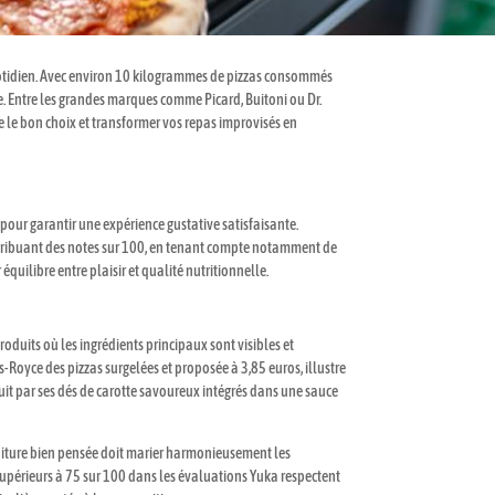
quotidien. Avec environ 10 kilogrammes de pizzas consommés
e. Entre les grandes marques comme Picard, Buitoni ou Dr.
re le bon choix et transformer vos repas improvisés en
pour garantir une expérience gustative satisfaisante.
attribuant des notes sur 100, en tenant compte notamment de
 équilibre entre plaisir et qualité nutritionnelle.
roduits où les ingrédients principaux sont visibles et
Royce des pizzas surgelées et proposée à 3,85 euros, illustre
uit par ses dés de carotte savoureux intégrés dans une sauce
rniture bien pensée doit marier harmonieusement les
upérieurs à 75 sur 100 dans les évaluations Yuka respectent