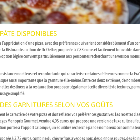
 PÂTE DISPONIBLES
s l’appréciation d’une pizza, avec des préférences qui varient considérablement d’un c
e la Ristorante au thon de Dr. Oetker, proposée à 2,83 euros et facilement trouvable dans
e option légère convient particulièrement aux personnes recherchant une version moins 
consistance moelleuse et réconfortante qui caractérise certaines références comme la Fra
presque aussi importante que la garniture elle-même. Entre ces deux extrêmes, de nombre
nelles destinées à la restauration proposent également cette diversité de textures, per
 usage simplifié.
 DES GARNITURES SELON VOS GOÛTS
t le caractère de votre pizza et doit refléter vos préférences gustatives. Les recettes 
mages Monoprix Gourmet, vendue 4,05 euros, qui propose une version de luxe cuite au feu
ntion portée à l’apport calorique, un équilibre recherché par de nombreux consommateu
proposée à 3,75 euros, combine du chèvre frais avec des noix, des oignons rouges, des ép