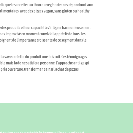
ndis que les recettes au thon ou végétariennes répondront aux
alimentaires, avec des pizzas vegan, sans gluten ou healthy,
é des produits et leur capacité à s’intégrer harmonieusement
epas improvisé en moment convivial apprécié de tous. Les
moignent de l’importance croissante de ce segment dans le
 la saveur réelle du produit une fois cuit. Ces témoignages
ble mais fade ne satisfera personne. L’approche anti-gaspi
près ouverture, transformant ainsi l’achat de pizzas