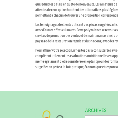
qui séduit les palais en quête de nouveauté. Les amateurs de
attentes de ceux qui recherchent des alternatives plus légère
permettant à chacun de trouver une proposition correspondan
Les témoignages de clients utilisant des pizzas surgelées art
avec d’autres offres culinaires. Cette polyvalence se retrou
services de promotion des ventes et de maintenance, ainsi qu
paysage de la restauration rapide et du snacking, avec des 
Pour affiner votre sélection, n’hésitez pas à consulter les av
complètent utilement les évaluations nutritionnelles en app
mérite également d’être considérée en optant pour des formats
surgelées en geste à la fois pratique, économique et responsa
ARCHIVES
Archives