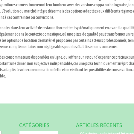
 garnitures carnées trouveront leur bonheur avec des versions coppa ou bolognaise, ta
s. L’évolution du marché intègre désormais des options adaptées aux différents régimes 
t à ses contraintes ou convictions.
isanales dans leur activité de restauration mettent systématiquement en avant la qualit
ve également dans le contexte domestique, où une pizza de qualité peut transformer un r
e les options de location de matériel proposées par certains acteurs professionnels, té
revenus complémentaires non négligeables pour les établissements concernés.
is des consommateurs disponibles en ligne, qui offrent un retour d’expérience précieux sur
ortant une dimension subjective indispensable, car une pizza techniquement irréprocha
 adaptés à votre consommation réelle et en vérifiant les possibilités de conservation a
ble.
CATÉGORIES
ARTICLES RÉCENTS
Catégories