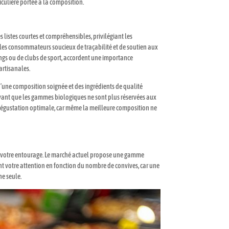
culière portée à la composition.
 listes courtes et compréhensibles, privilégiant les
les consommateurs soucieux de traçabilité et de soutien aux
mpings ou de clubs de sport, accordent une importance
artisanales.
u’une composition soignée et des ingrédients de qualité
ouvant que les gammes biologiques ne sont plus réservées aux
ne dégustation optimale, car même la meilleure composition ne
x de votre entourage. Le marché actuel propose une gamme
ment votre attention en fonction du nombre de convives, car une
ne seule.