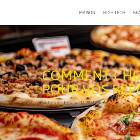
MAISON
HIGH-TECH
BEA
COMMENT CHOI
POUR VOS REP
par
fetes-par-fetes
Jan 14, 2026
autres