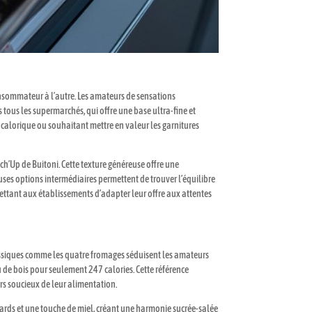
onsommateur à l’autre. Les amateurs de sensations
 tous les supermarchés, qui offre une base ultra-fine et
calorique ou souhaitant mettre en valeur les garnitures
’ch’Up de Buitoni. Cette texture généreuse offre une
uses options intermédiaires permettent de trouver l’équilibre
mettant aux établissements d’adapter leur offre aux attentes
classiques comme les quatre fromages séduisent les amateurs
 de bois pour seulement 247 calories. Cette référence
rs soucieux de leur alimentation.
inards et une touche de miel, créant une harmonie sucrée-salée