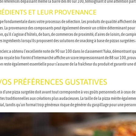
e de références dépassant même la barre des 80 sur 100, témoignant d’une attention parti
NGRÉDIENTS ET LEUR PROVENANCE
ape fondamentale dans votre processus de sélection. Les produits de qualité affichent des
ques. La provenance des composants peut également devenir un critère déterminant pour 
ion, qu’il s’agisse d’hôtels, de bars, de commerces de proximité, d’aires de loisirs, de ca
es ingrédients lorsqu’ils proposent des solutions de snacking à base de pizzas surgelées 
.Leclerc a obtenu l’excellente note de 90 sur 100 dans le classement Yuka, démontrant q
zza royale bio Fiorini d’Intermarché affiche un score impressionnant de 88 sur 100, pr
ion reste également essentielle pour s’assurer de la fraîcheur du produit et garantir u
VOS PRÉFÉRENCES GUSTATIVES
choix d’une pizza surgelée doit avant tout correspondre à vos goûts personnels et à ceu
cettes traditionnelles aux créations plus audacieuses. La taille de la pizza mérite égale
ial, tandis qu’un format trop généreux risque de générer du gaspillage pour une person