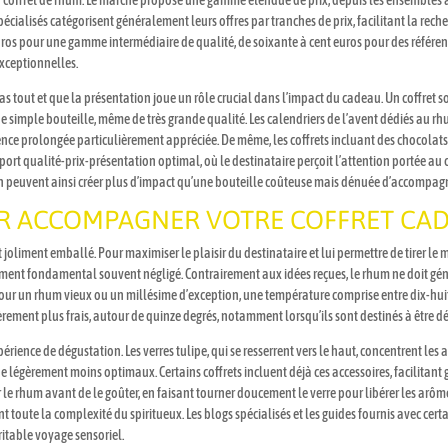
n coffret de rhum. Le marché propose une gamme étendue de prix, depuis les ensembles a
pécialisés catégorisent généralement leurs offres par tranches de prix, facilitant la rech
 euros pour une gamme intermédiaire de qualité, de soixante à cent euros pour des référ
exceptionnelles.
t pas tout et que la présentation joue un rôle crucial dans l’impact du cadeau. Un coffre
une simple bouteille, même de très grande qualité. Les calendriers de l’avent dédiés au
rience prolongée particulièrement appréciée. De même, les coffrets incluant des chocol
pport qualité-prix-présentation optimal, où le destinataire perçoit l’attention portée au
n peuvent ainsi créer plus d’impact qu’une bouteille coûteuse mais dénuée d’accompag
UR ACCOMPAGNER VOTRE COFFRET CA
t joliment emballé. Pour maximiser le plaisir du destinataire et lui permettre de tirer le
lément fondamental souvent négligé. Contrairement aux idées reçues, le rhum ne doit gén
Pour un rhum vieux ou un millésime d’exception, une température comprise entre dix-hui
rement plus frais, autour de quinze degrés, notamment lorsqu’ils sont destinés à être d
ience de dégustation. Les verres tulipe, qui se resserrent vers le haut, concentrent les
e légèrement moins optimaux. Certains coffrets incluent déjà ces accessoires, facilita
 le rhum avant de le goûter, en faisant tourner doucement le verre pour libérer les arôme
t toute la complexité du spiritueux. Les blogs spécialisés et les guides fournis avec cert
itable voyage sensoriel.