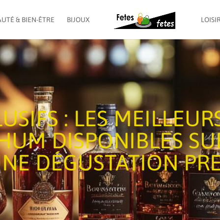
UTÉ & BIEN-ÊTRE
BIJOUX
LOISI
USIFS : LES MEILLEUR
HUM DISPONIBLES SU
UNE DÉGUSTATION PR