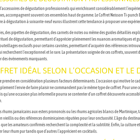
n d’accessoires de dégustation professionnels qui enrichissent considérablement l’expér
mes, accompagnent souvent ces ensembles haut de gamme. Le Coffret Neisson Ti-punch B
erre à dégustation à soixante-neuf euros illustrent cette tendance à proposer une expérie
fes, des pipettes de dégustation, des carnets de notes ou même des guides détaillés expl
e rituel de dégustation, permettant d’apprécier pleinement les nuances aromatiques et g
lages exclusifs pour certains cavistes, permettant d’acquérir des références introuva
 recherchent l’exceptionnel et le rare. La présentation soignée de ces coffrets, souvent d
rer des événements marquants.
RET IDÉAL SELON L’OCCASION ET LE 
 de prendre en considération plusieurs facteurs déterminants. L’occasion qui motive le c
mplement l’envie de faire plaisir ne commandent pas le même type de coffret. Pour une 
 qu’une occasion plus informelle pourra se contenter d’un coffret découverte accessibl
n.
es rhums jamaïcains aux esters prononcés ou les rhums agricoles blancs de Martinique, 
 vieillis ou des références dominicaines réputées pour leur onctuosité. L’âge du destinat
s que les amateurs confirmés recherchent la complexité et la subtilité. Enfin, la cultur
r leur rhum pur tandis que d’autres l’apprécient en cocktails.