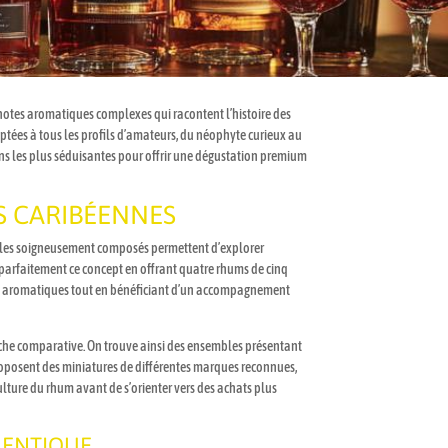
es notes aromatiques complexes qui racontent l’histoire des
aptées à tous les profils d’amateurs, du néophyte curieux au
tions les plus séduisantes pour offrir une dégustation premium
S CARIBÉENNES
sembles soigneusement composés permettent d’explorer
e parfaitement ce concept en offrant quatre rhums de cinq
fils aromatiques tout en bénéficiant d’un accompagnement
proche comparative. On trouve ainsi des ensembles présentant
 proposent des miniatures de différentes marques reconnues,
lture du rhum avant de s’orienter vers des achats plus
HENTIQUE