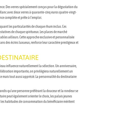
ience. Des verres spécialement conçus pour la dégustation du
lanc avec deux verres à quarante-cinq euros quatre-vingt-
nce complète et prête à l’emploi.
iquant les particularités de chaque rhum inclus. Ces
ustatives de chaque spiritueux. Les places de marché
bles ailleurs. Cette approche exclusive et personnalisée
ans des écrins luxueux, renforce leur caractère prestigieux et
DESTINATAIRE
adeau influence naturellement la sélection. Un anniversaire,
célébration importante, on privilégiera naturellement un
e mais tout aussi apprécié. La personnalité du destinataire
tandis qu’une personne préférant la douceur et la rondeur se
aire peut également orienter le choix, les palais jeunes
e et les habitudes de consommation du bénéficiaire méritent