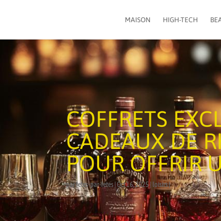
MAISON
HIGH-TECH
BEA
COFFRETS EXCL
CADEAUX DE R
POUR OFFRIR 
par
fetes-par-fetes
Oct 16, 2025
loisirs