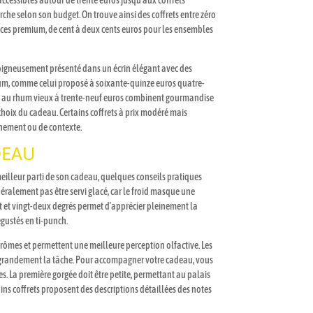
ccessibles autour de trente euros jusqu’aux coffrets
erche selon son budget. On trouve ainsi des coffrets entre zéro
ences premium, de cent à deux cents euros pour les ensembles
t soigneusement présenté dans un écrin élégant avec des
 rhum, comme celui proposé à soixante-quinze euros quatre-
ats au rhum vieux à trente-neuf euros combinent gourmandise
 choix du cadeau. Certains coffrets à prix modéré mais
nement ou de contexte.
DEAU
 meilleur parti de son cadeau, quelques conseils pratiques
éralement pas être servi glacé, car le froid masque une
t et vingt-deux degrés permet d’apprécier pleinement la
égustés en ti-punch.
 arômes et permettent une meilleure perception olfactive. Les
nt grandement la tâche. Pour accompagner votre cadeau, vous
s. La première gorgée doit être petite, permettant au palais
ains coffrets proposent des descriptions détaillées des notes