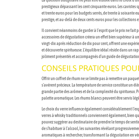
La question budgétaire ne peut être éludée dans le choix d’u
prestigieux dépassant les cent cinquante euros. Les cavistes s
et trente euros pour les budgets serrés, de trente à soixante
prestige, et au-delà de deux cents euros pour les collections 
Il convient néanmoins de garder à l’esprit que le prix ne fai
accessoires de dégustation créera un effet bien supérieur à 
vingt-dix après réduction de dix pour cent, offrent une expé
et découverte spiritueuse. L’équilibre idéal réside dans un ra
joliment présentés et accompagnés d’un guide de dégustatio
CONSEILS PRATIQUES PO
Offrir un coffret de rhum ne se limite pas à remettre un paque
s’avérent précieux. La température de service constitue un é
grande partie des arômes et de la complexité du spiritueux. 
palette aromatique. Les rhums blancs peuvent être servis légè
Le choix du verre influence également considérablement l’expér
verres à whisky traditionnels conviennent également, bien qu
pouvez suggérer au destinataire de prendre le temps de sentir
de s’habituer à l’alcool, les suivantes révélant progressivemen
aromatiques à rechercher, transformant la dégustation en vér