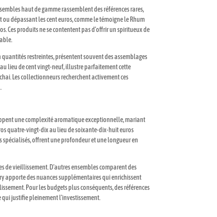
 ensembles haut de gamme rassemblent des références rares,
ant ou dépassant les cent euros, comme le témoigne le Rhum
 Ces produits ne se contentent pas d’offrir un spiritueux de
able.
en quantités restreintes, présentent souvent des assemblages
 lieu de cent vingt-neuf, illustre parfaitement cette
 chai. Les collectionneurs recherchent activement ces
.
eloppent une complexité aromatique exceptionnelle, mariant
uros quatre-vingt-dix au lieu de soixante-dix-huit euros
es spécialisés, offrent une profondeur et une longueur en
ées de vieillissement. D’autres ensembles comparent des
herry apporte des nuances supplémentaires qui enrichissent
llissement. Pour les budgets plus conséquents, des références
qui justifie pleinement l’investissement.