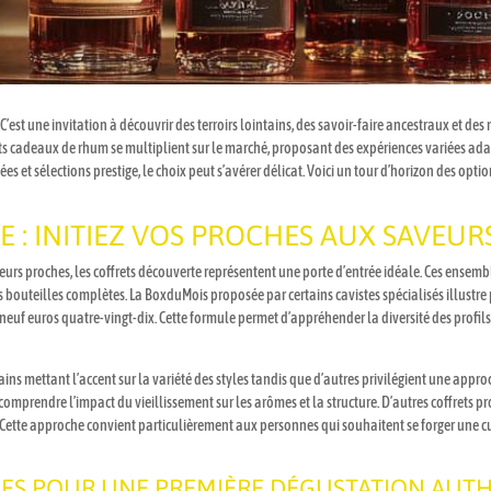
 C’est une invitation à découvrir des terroirs lointains, des savoir-faire ancestraux et d
rets cadeaux de rhum se multiplient sur le marché, proposant des expériences variées ad
ées et sélections prestige, le choix peut s’avérer délicat. Voici un tour d’horizon des op
 : INITIEZ VOS PROCHES AUX SAVEUR
 leurs proches, les coffrets découverte représentent une porte d’entrée idéale. Ces en
s bouteilles complètes. La BoxduMois proposée par certains cavistes spécialisés illustr
t-neuf euros quatre-vingt-dix. Cette formule permet d’appréhender la diversité des pro
rtains mettant l’accent sur la variété des styles tandis que d’autres privilégient une ap
comprendre l’impact du vieillissement sur les arômes et la structure. D’autres coffrets
ette approche convient particulièrement aux personnes qui souhaitent se forger une cu
LES POUR UNE PREMIÈRE DÉGUSTATION AUT