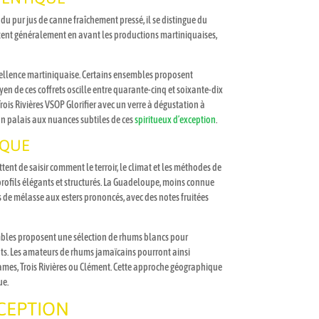
du pur jus de canne fraîchement pressé, il se distingue du
ettent généralement en avant les productions martiniquaises,
xcellence martiniquaise. Certains ensembles proposent
n de ces coffrets oscille entre quarante-cinq et soixante-dix
is Rivières VSOP Glorifier avec un verre à dégustation à
son palais aux nuances subtiles de ces
spiritueux d’exception
.
ÏQUE
tent de saisir comment le terroir, le climat et les méthodes de
 profils élégants et structurés. La Guadeloupe, moins connue
s de mélasse aux esters prononcés, avec des notes fruitées
embles proposent une sélection de rhums blancs pour
imats. Les amateurs de rhums jamaïcains pourront ainsi
ames, Trois Rivières ou Clément. Cette approche géographique
ue.
XCEPTION