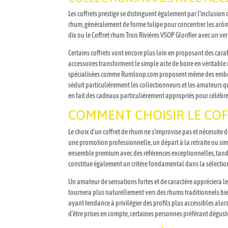
Les coffrets prestige se distinguent également par l’inclusio
rhum, généralement de forme tulipe pour concentrer les arô
dix ou le Coffret rhum Trois Rivières VSOP Glorifier avec un v
Certains coffrets vont encore plus loin en proposant des cara
accessoires transforment le simple acte de boire en véritabl
spécialisées comme Rumloop.com proposent même des embouteil
séduit particulièrement les collectionneurs et les amateurs qui
en fait des cadeaux particulièrement appropriés pour céléb
COMMENT CHOISIR LE COFF
Le choix d’un coffret de rhum ne s’improvise pas et nécessite
une promotion professionnelle, un départ à la retraite ou si
ensemble premium avec des références exceptionnelles, tandis
constitue également un critère fondamental dans la sélectio
Un amateur de sensations fortes et de caractère appréciera l
tournera plus naturellement vers des rhums traditionnels bien
ayant tendance à privilégier des profils plus accessibles alor
d’être prises en compte, certaines personnes préférant déguste