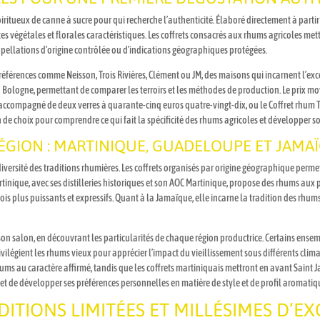
ritueux de canne à sucre pour qui recherche l’authenticité. Élaboré directement à partir 
tes végétales et florales caractéristiques. Les coffrets consacrés aux rhums agricoles m
ellations d’origine contrôlée ou d’indications géographiques protégées.
 références comme Neisson, Trois Rivières, Clément ou JM, des maisons qui incarnent l’e
ogne, permettant de comparer les terroirs et les méthodes de production. Le prix moye
ccompagné de deux verres à quarante-cinq euros quatre-vingt-dix, ou le Coffret rhum Tro
 de choix pour comprendre ce qui fait la spécificité des rhums agricoles et développer 
ÉGION : MARTINIQUE, GUADELOUPE ET JAMA
iversité des traditions rhumières. Les coffrets organisés par origine géographique permet
artinique, avec ses distilleries historiques et son AOC Martinique, propose des rhums aux
ois plus puissants et expressifs. Quant à la Jamaïque, elle incarne la tradition des rhum
son salon, en découvrant les particularités de chaque région productrice. Certains ens
rivilégient les rhums vieux pour apprécier l’impact du vieillissement sous différents cl
 au caractère affirmé, tandis que les coffrets martiniquais mettront en avant Saint J
et de développer ses préférences personnelles en matière de style et de profil aromatiq
ÉDITIONS LIMITÉES ET MILLÉSIMES D’E