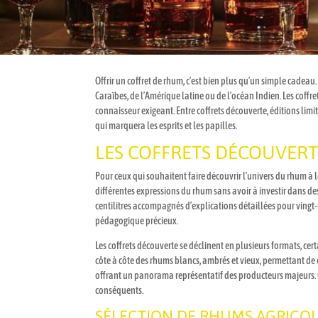
Offrir un coffret de rhum, c’est bien plus qu’un simple cadeau.
Caraïbes, de l’Amérique latine ou de l’océan Indien. Les coff
connaisseur exigeant. Entre coffrets découverte, éditions limit
qui marquera les esprits et les papilles.
LES COFFRETS DÉCOUVERTE
Pour ceux qui souhaitent faire découvrir l’univers du rhum à
différentes expressions du rhum sans avoir à investir dans de
centilitres accompagnés d’explications détaillées pour ving
pédagogique précieux.
Les coffrets découverte se déclinent en plusieurs formats, ce
côte à côte des rhums blancs, ambrés et vieux, permettant de 
offrant un panorama représentatif des producteurs majeurs. C
conséquents.
SÉLECTION DE RHUMS AGRICO