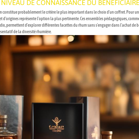
 NIVEAU DE CONNAISSANCE DU BÉNÉFICIAIR
constitue probablement le critère le plus important dans le choix d’un coffret. Pour un
 et d’origines représente l’option la plus pertinente. Ces ensembles pédagogiques, comm
ix, permettent d’explorer différentes facettes du rhum sans s’engager dans l’achat de b
entatif de la diversité rhumière.