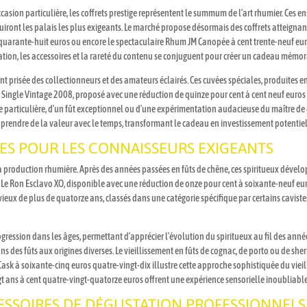
asion particulière, les coffrets prestige représentent le summum de l’art rhumier. Ces
duiront les palais les plus exigeants. Le marché propose désormais des coffrets atteign
uarante-huit euros ou encore le spectaculaire Rhum JM Canopée à cent trente-neuf euros.
ation, les accessoires et la rareté du contenu se conjuguent pour créer un cadeau mémor
ent prisée des collectionneurs et des amateurs éclairés. Ces cuvées spéciales, produites 
Single Vintage 2008, proposé avec une réduction de quinze pour cent à cent neuf euros au
lte particulière, d’un fût exceptionnel ou d’une expérimentation audacieuse du maître de
 prendre de la valeur avec le temps, transformant le cadeau en investissement potentiel
ITES POUR LES CONNAISSEURS EXIGEANTS
e la production rhumière. Après des années passées en fûts de chêne, ces spiritueux dév
ieux. Le Ron Esclavo XO, disponible avec une réduction de onze pour cent à soixante-neuf e
vieux de plus de quatorze ans, classés dans une catégorie spécifique par certains cavist
gression dans les âges, permettant d’apprécier l’évolution du spiritueux au fil des ann
ns des fûts aux origines diverses. Le vieillissement en fûts de cognac, de porto ou de s
ask à soixante-cinq euros quatre-vingt-dix illustre cette approche sophistiquée du viei
ans à cent quatre-vingt-quatorze euros offrent une expérience sensorielle inoubliable 
ESSOIRES DE DÉGUSTATION PROFESSIONNELS