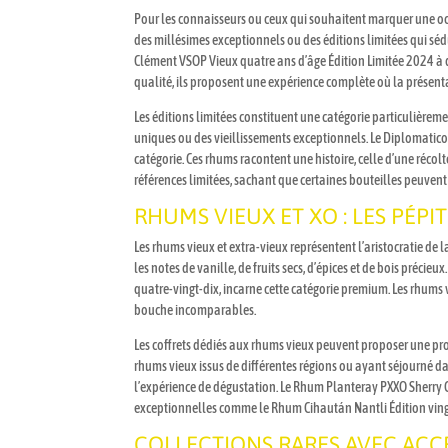
Pour les connaisseurs ou ceux qui souhaitent marquer une occ
des millésimes exceptionnels ou des éditions limitées qui sé
Clément VSOP Vieux quatre ans d’âge Édition Limitée 2024 à q
qualité, ils proposent une expérience complète où la présent
Les éditions limitées constituent une catégorie particulièrem
uniques ou des vieillissements exceptionnels. Le Diplomatico 
catégorie. Ces rhums racontent une histoire, celle d’une réco
références limitées, sachant que certaines bouteilles peuvent
RHUMS VIEUX ET XO : LES PÉP
Les rhums vieux et extra-vieux représentent l’aristocratie d
les notes de vanille, de fruits secs, d’épices et de bois préc
quatre-vingt-dix, incarne cette catégorie premium. Les rhums 
bouche incomparables.
Les coffrets dédiés aux rhums vieux peuvent proposer une pro
rhums vieux issus de différentes régions ou ayant séjourné da
l’expérience de dégustation. Le Rhum Planteray PXXO Sherry C
exceptionnelles comme le Rhum Cihaután Nantli Édition vingt 
COLLECTIONS RARES AVEC ACC