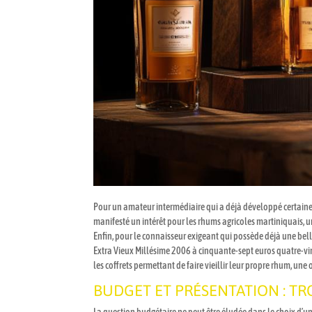
Pour un amateur intermédiaire qui a déjà développé certaines 
manifesté un intérêt pour les rhums agricoles martiniquais, u
Enfin, pour le connaisseur exigeant qui possède déjà une bell
Extra Vieux Millésime 2006 à cinquante-sept euros quatre-vin
les coffrets permettant de faire vieillir leur propre rhum, une
BUDGET ET PRÉSENTATION : TR