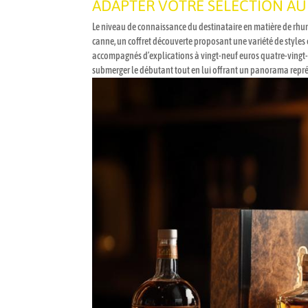
ADAPTER VOTRE SÉLECTION AU
Le niveau de connaissance du destinataire en matière de rhum 
canne, un coffret découverte proposant une variété de styles
accompagnés d’explications à vingt-neuf euros quatre-vingt-d
submerger le débutant tout en lui offrant un panorama représ