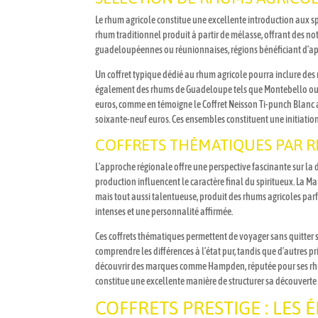
Le rhum agricole constitue une excellente introduction aux spi
rhum traditionnel produit à partir de mélasse, offrant des no
guadeloupéennes ou réunionnaises, régions bénéficiant d’app
Un coffret typique dédié au rhum agricole pourra inclure des
également des rhums de Guadeloupe tels que Montebello ou Bol
euros, comme en témoigne le Coffret Neisson Ti-punch Blanc a
soixante-neuf euros. Ces ensembles constituent une initiation
COFFRETS THÉMATIQUES PAR R
L’approche régionale offre une perspective fascinante sur la d
production influencent le caractère final du spiritueux. La M
mais tout aussi talentueuse, produit des rhums agricoles parf
intenses et une personnalité affirmée.
Ces coffrets thématiques permettent de voyager sans quitter 
comprendre les différences à l’état pur, tandis que d’autres p
découvrir des marques comme Hampden, réputée pour ses rhums
constitue une excellente manière de structurer sa découverte 
COFFRETS PRESTIGE : LES 