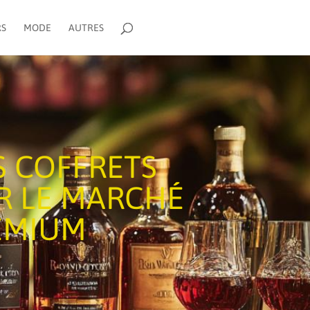
RS
MODE
AUTRES
S COFFRETS
R LE MARCHÉ
EMIUM